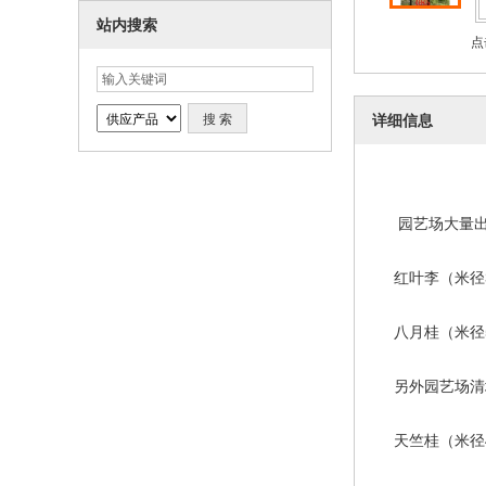
站内搜索
点
详细信息
园艺场大量
红叶李（米径3-7
八月桂（米径5-
另外园艺场清
天竺桂（米径4--