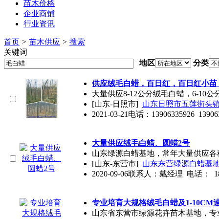
苗木价格
企业商铺
行业资讯
首页
>
苗木供应
>
搜索
关键词
地区
分类
供应绒
毛白蜡
，百日红，百日红小苗
大量供应8-12公分绒
毛白蜡
，6-1
[山东-日照市]
山东日照市五莲街头
2021-03-21
电话：13906335926 13906
大量供应绒
毛白蜡
、圆蜡2号
山东绿源白蜡基地，常年大量供应各
[山东-东营市]
山东东营绿源白蜡基
2020-09-06
联系人：戴经理 电话： 1870
专业培育大规格绒
毛白蜡
及1-10C
山东省东营市绿源花卉苗木基地，专