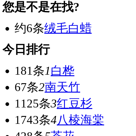
您是不是在找?
约6条
绒毛白蜡
今日排行
181条
1
白桦
67条
2
南天竹
1125条
3
红豆杉
1743条
4
八棱海棠