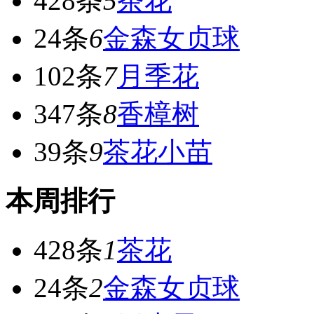
428条
5
茶花
24条
6
金森女贞球
102条
7
月季花
347条
8
香樟树
39条
9
茶花小苗
本周排行
428条
1
茶花
24条
2
金森女贞球