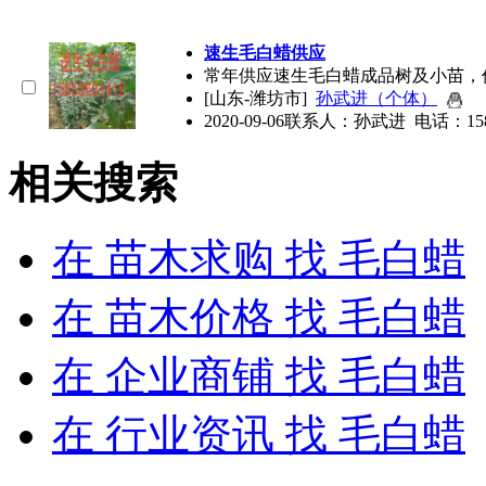
速生
毛白蜡
供应
常年供应速生
毛白蜡
成品树及小苗，
[山东-潍坊市]
孙武进（个体）
2020-09-06
联系人：孙武进 电话：158536
相关搜索
在
苗木求购
找 毛白蜡
在
苗木价格
找 毛白蜡
在
企业商铺
找 毛白蜡
在
行业资讯
找 毛白蜡