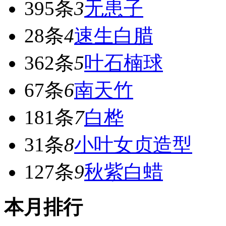
395条
3
无患子
28条
4
速生白腊
362条
5
叶石楠球
67条
6
南天竹
181条
7
白桦
31条
8
小叶女贞造型
127条
9
秋紫白蜡
本月排行