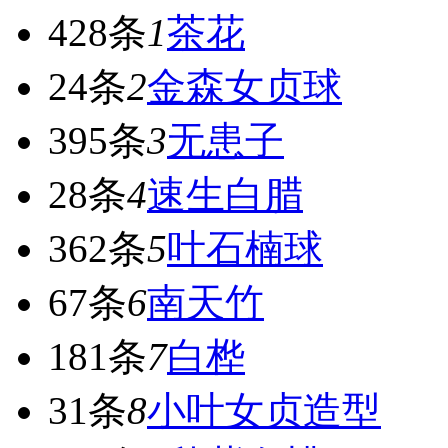
428条
1
茶花
24条
2
金森女贞球
395条
3
无患子
28条
4
速生白腊
362条
5
叶石楠球
67条
6
南天竹
181条
7
白桦
31条
8
小叶女贞造型