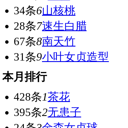
34条
6
山核桃
28条
7
速生白腊
67条
8
南天竹
31条
9
小叶女贞造型
本月排行
428条
1
茶花
395条
2
无患子
24条
3
金森女贞球