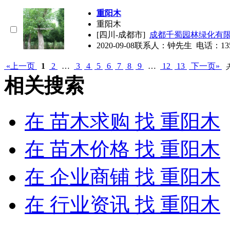
重阳木
重阳木
[四川-成都市]
成都千蜀园林绿化有
2020-09-08
联系人：钟先生 电话：135479
«上一页
1
2
…
3
4
5
6
7
8
9
…
12
13
下一页»
相关搜索
在
苗木求购
找 重阳木
在
苗木价格
找 重阳木
在
企业商铺
找 重阳木
在
行业资讯
找 重阳木