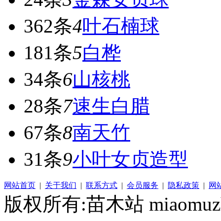
362条
4
叶石楠球
181条
5
白桦
34条
6
山核桃
28条
7
速生白腊
67条
8
南天竹
31条
9
小叶女贞造型
网站首页
|
关于我们
|
联系方式
|
会员服务
|
隐私政策
|
网
版权所有:苗木站 miaomuzh