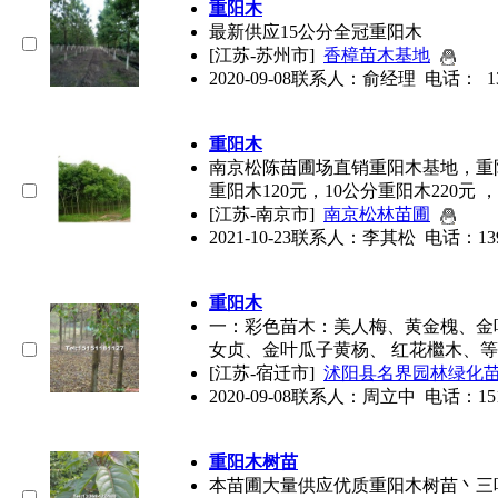
重阳木
最新供应15公分全冠
重阳木
[江苏-苏州市]
香樟苗木基地
2020-09-08
联系人：俞经理 电话： 1391
重阳木
南京松陈苗圃场直销
重阳木
基地，
重
重阳木
120元，10公分
重阳木
220元 
[江苏-南京市]
南京松林苗圃
2021-10-23
联系人：李其松 电话：139147
重阳木
一：彩色苗木：美人梅、黄金槐、金
女贞、金叶瓜子黄杨、 红花檵木、
[江苏-宿迁市]
沭阳县名界园林绿化
2020-09-08
联系人：周立中 电话：1515118
重阳木
树苗
本苗圃大量供应优质
重阳木
树苗丶三