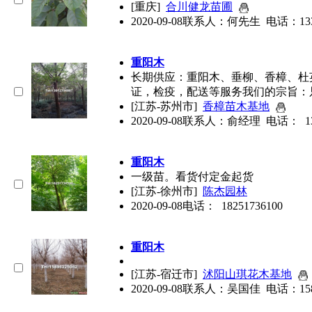
[重庆]
合川健龙苗圃
2020-09-08
联系人：何先生 电话：133684
重阳木
长期供应：
重阳木
、垂柳、香樟、杜
证，检疫，配送等服务我们的宗旨：
[江苏-苏州市]
香樟苗木基地
2020-09-08
联系人：俞经理 电话： 1391
重阳木
一级苗。看货付定金起货
[江苏-徐州市]
陈杰园林
2020-09-08
电话： 18251736100
重阳木
[江苏-宿迁市]
沭阳山琪花木基地
2020-09-08
联系人：吴国佳 电话：158963