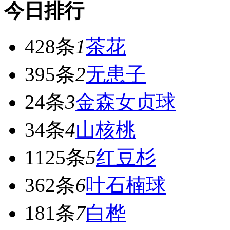
今日排行
428条
1
茶花
395条
2
无患子
24条
3
金森女贞球
34条
4
山核桃
1125条
5
红豆杉
362条
6
叶石楠球
181条
7
白桦