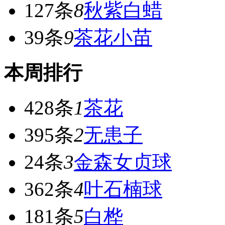
127条
8
秋紫白蜡
39条
9
茶花小苗
本周排行
428条
1
茶花
395条
2
无患子
24条
3
金森女贞球
362条
4
叶石楠球
181条
5
白桦