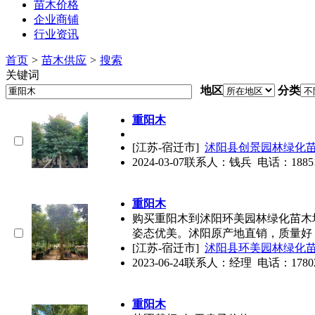
苗木价格
企业商铺
行业资讯
首页
>
苗木供应
>
搜索
关键词
地区
分类
重阳木
[江苏-宿迁市]
沭阳县创景园林绿化
2024-03-07
联系人：钱兵 电话：18851294
重阳木
购买
重阳木
到沭阳环美园林绿化苗木
姿态优美。沭阳原产地直销，质量好
[江苏-宿迁市]
沭阳县环美园林绿化
2023-06-24
联系人：经理 电话：17802578
重阳木