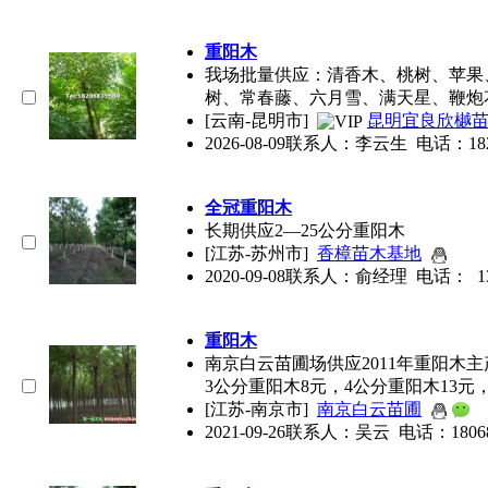
重阳木
我场批量供应：清香木、桃树、苹果
树、常春藤、六月雪、满天星、鞭炮
[云南-昆明市]
昆明宜良欣樾
2026-08-09
联系人：李云生 电话：182068
全冠
重阳木
长期供应2—25公分
重阳木
[江苏-苏州市]
香樟苗木基地
2020-09-08
联系人：俞经理 电话： 1391
重阳木
南京白云苗圃场供应2011年
重阳木
主
3公分
重阳木
8元，4公分
重阳木
13元
[江苏-南京市]
南京白云苗圃
2021-09-26
联系人：吴云 电话：18068828