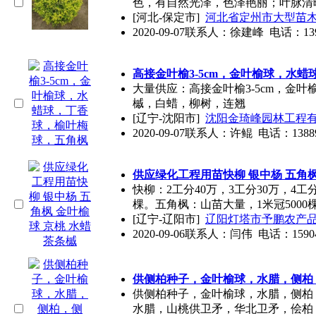
色，有自然光泽，色泽艳丽；叶脉清
[河北-保定市]
河北省定州市大型苗
2020-09-07
联系人：徐建峰 电话：139312
高接金叶榆3-5cm，
金叶榆球
，水蜡
大量供应：高接金叶榆3-5cm，
金叶
槭，白蜡，柳树，连翘
[辽宁-沈阳市]
沈阳金琦峰园林工程
2020-09-07
联系人：许鲲 电话：13889875
供应绿化工程用苗快柳 银中杨 五角
快柳：2工分40万，3工分30万，4工
棵。五角枫：山苗大量，1米冠5000
[辽宁-辽阳市]
辽阳灯塔市予鹏农产
2020-09-06
联系人：闫伟 电话：15904993
供侧柏种子，
金叶榆球
，水腊，侧柏
供侧柏种子，
金叶榆球
，水腊，侧柏
水腊，山桃供卫矛，华北卫矛，侩柏