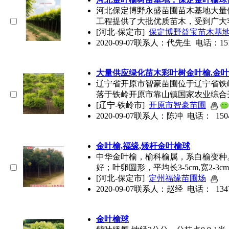
河北保定博野永盛苗圃苗木基地大量
工程提供了大批优质苗木，受到广大
[河北-保定市]
保定博野益宝苗木基
2020-09-07
联系人：代先生 电话：151763
大量供应绿化苗木彩叶树金叶榆.
金叶
辽宁省开原市智豪苗圃位于辽宁省铁
落于铁岭开原市靠山镇国家农业综合
[辽宁-铁岭市]
开原市智豪苗圃
2020-09-07
联系人：陈冲 电话： 15042
金叶榆,福缘,矮杆
金叶榆球
中华金叶榆，榆科榆属，系白榆变种
好；叶卵圆形，平均长3-5cm,宽2-3cm
[河北-保定市]
定州福缘苗圃场
2020-09-07
联系人：赵经 电话： 13473
金叶榆球