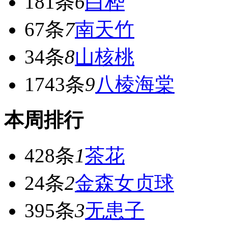
181条
6
白桦
67条
7
南天竹
34条
8
山核桃
1743条
9
八棱海棠
本周排行
428条
1
茶花
24条
2
金森女贞球
395条
3
无患子