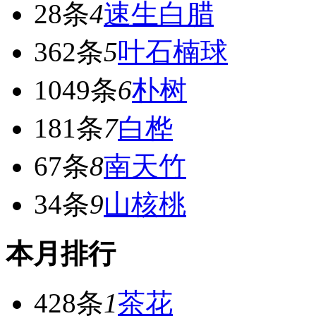
28条
4
速生白腊
362条
5
叶石楠球
1049条
6
朴树
181条
7
白桦
67条
8
南天竹
34条
9
山核桃
本月排行
428条
1
茶花