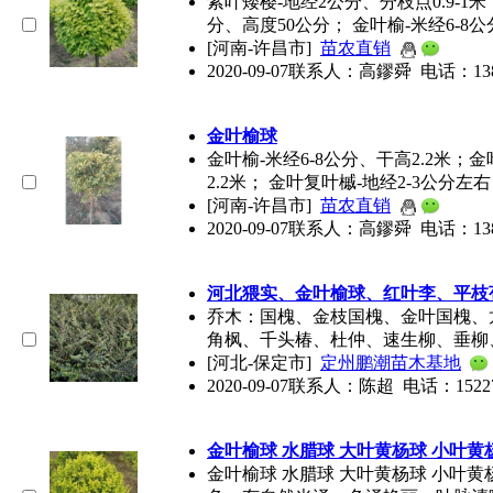
紫叶矮樱-地经2公分、分枝点0.9-1
分、高度50公分； 金叶榆-米经6-8公
[河南-许昌市]
苗农直销
2020-09-07
联系人：高鏐舜 电话：138390
金叶榆球
金叶榆-米经6-8公分、干高2.2米；
金
2.2米； 金叶复叶槭-地经2-3公分左右
[河南-许昌市]
苗农直销
2020-09-07
联系人：高鏐舜 电话：138390
河北猥实、
金叶榆球
、红叶李、平枝
乔木：国槐、金枝国槐、金叶国槐、
角枫、千头椿、杜仲、速生柳、垂柳
[河北-保定市]
定州鹏潮苗木基地
2020-09-07
联系人：陈超 电话：15227080
金叶榆球
水腊球 大叶黄杨球 小叶黄
金叶榆球
水腊球 大叶黄杨球 小叶黄