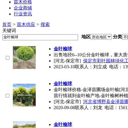
苗木价格
企业商铺
行业资讯
首页
>
苗木供应
>
搜索
关键词
地区
分类
金叶榆球
出售地径6--10公分
金叶榆球
，量大质
[河北-保定市]
保定市彩叶园林绿化
2023-03-10
联系人：刘立成 电话：139332
金叶榆球
金叶榆球
价格-金泽苗圃场金叶榆[河
苗行情就到金叶榆产地-金叶榆树种
[河北-保定市]
河北省博野县金泽苗
2020-09-08
联系人：刘龙 电话：15612265
金叶榆球