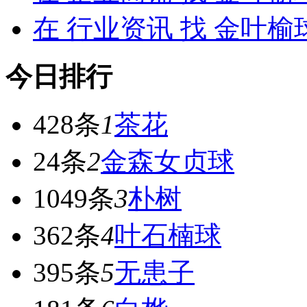
在
行业资讯
找 金叶榆
今日排行
428条
1
茶花
24条
2
金森女贞球
1049条
3
朴树
362条
4
叶石楠球
395条
5
无患子