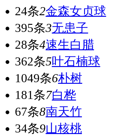
24条
2
金森女贞球
395条
3
无患子
28条
4
速生白腊
362条
5
叶石楠球
1049条
6
朴树
181条
7
白桦
67条
8
南天竹
34条
9
山核桃