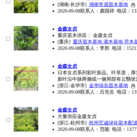
[湖南-长沙市]
湖南常源苗木基地
2020-09-08
联系人：龚国祥 电话：133974
金森女
贞
重庆苗木供应：
金森女
贞
[重庆]
重庆苗木基地 灌木基地 乔木
2020-09-08
联系人：李胜 电话：15213459
金森女
贞
日本女贞系列彩叶新品。叶革质，厚
新叶沿中脉两侧或一侧局部有云翳状
[浙江-金华市]
金华绿岛苗木基地
2020-09-08
联系人：吕先生 电话：1358866
金森女
贞
大量供应
金森女
贞
[浙江-杭州市]
杭州艺诚绿化苗木配
2020-09-08
联系人：范能 电话：13777554