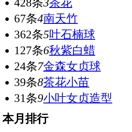
428条
3
茶花
67条
4
南天竹
362条
5
叶石楠球
127条
6
秋紫白蜡
24条
7
金森女贞球
39条
8
茶花小苗
31条
9
小叶女贞造型
本月排行