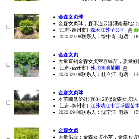
金森女
贞球
金森女
贞球，森禾连云港灌南基地出
[江苏-泰州市]
森禾江苏子公司
2020-09-08
联系人：徐中奇 电话：183618
金森女
贞
大量直销
金森女
贞营养钵苗，质量好
[江苏-宿迁市]
苏北绿地苗圃
2020-09-08
联系人：杜立江 电话：1361154
金森女
贞球
本苗圃低价处理80-120冠
金森女
贞球
[江苏-泰州市]
江苏靖江市百盛园苗
2020-09-08
联系人：沈宁江 电话：159052
金森女
贞
大量供应：
金森女
贞小苗，
金森女
贞