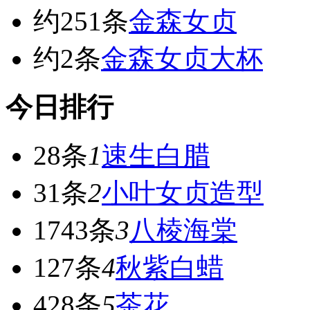
约251条
金森女贞
约2条
金森女贞大杯
今日排行
28条
1
速生白腊
31条
2
小叶女贞造型
1743条
3
八棱海棠
127条
4
秋紫白蜡
428条
5
茶花