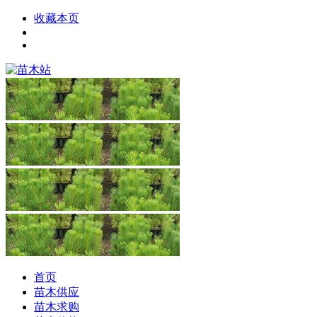
收藏本页
首页
苗木供应
苗木求购