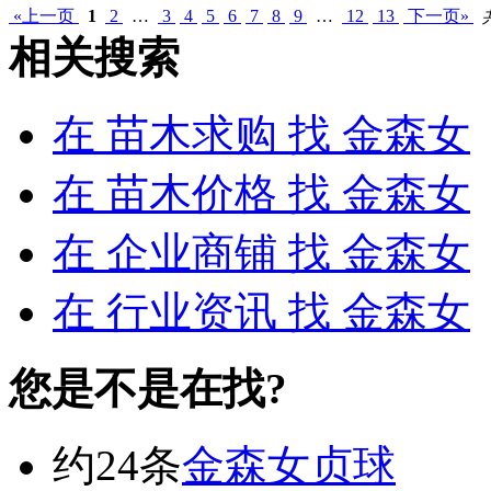
«上一页
1
2
…
3
4
5
6
7
8
9
…
12
13
下一页»
相关搜索
在
苗木求购
找 金森女
在
苗木价格
找 金森女
在
企业商铺
找 金森女
在
行业资讯
找 金森女
您是不是在找?
约24条
金森女贞球