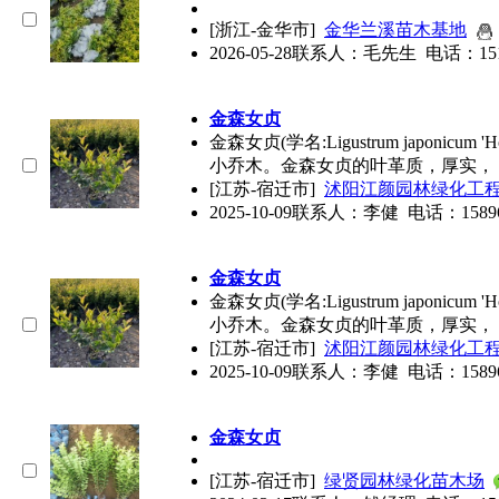
[浙江-金华市]
金华兰溪苗木基地
2026-05-28
联系人：毛先生 电话：151589
金森女
贞
金森女
贞(学名:Ligustrum japon
小乔木。
金森女
贞的叶革质，厚实，
[江苏-宿迁市]
沭阳江颜园林绿化工
2025-10-09
联系人：李健 电话：15896323
金森女
贞
金森女
贞(学名:Ligustrum japon
小乔木。
金森女
贞的叶革质，厚实，
[江苏-宿迁市]
沭阳江颜园林绿化工
2025-10-09
联系人：李健 电话：15896323
金森女
贞
[江苏-宿迁市]
绿贤园林绿化苗木场