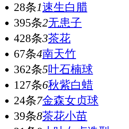
28条
1
速生白腊
395条
2
无患子
428条
3
茶花
67条
4
南天竹
362条
5
叶石楠球
127条
6
秋紫白蜡
24条
7
金森女贞球
39条
8
茶花小苗