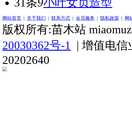
31条
9
小叶女贞造型
网站首页
|
关于我们
|
联系方式
|
会员服务
|
隐私政策
|
网
版权所有:苗木站 miaomuzh
20030362号-1
| 增值电信
20202640