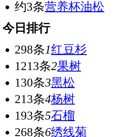
约3条
营养杯油松
今日排行
298条
1
红豆杉
1213条
2
果树
130条
3
黑松
213条
4
杨树
193条
5
石榴
268条
6
绣线菊