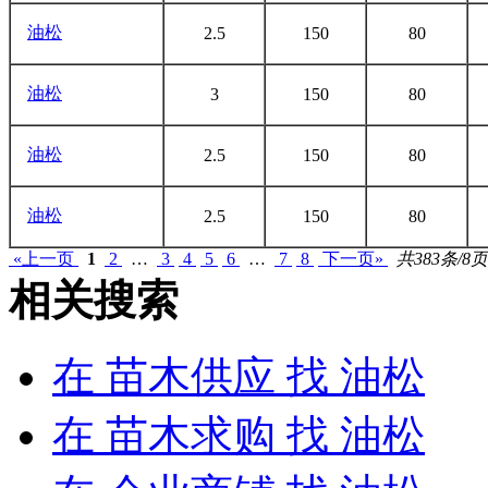
油松
2.5
150
80
油松
3
150
80
油松
2.5
150
80
油松
2.5
150
80
«上一页
1
2
…
3
4
5
6
…
7
8
下一页»
共383条/8页
相关搜索
在
苗木供应
找 油松
在
苗木求购
找 油松