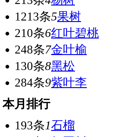
1213条
5
果树
210条
6
红叶碧桃
248条
7
金叶榆
130条
8
黑松
284条
9
紫叶李
本月排行
193条
1
石榴