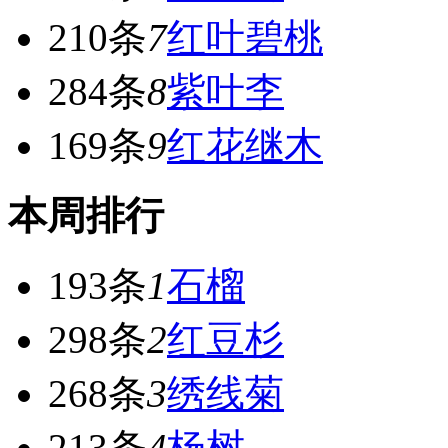
210条
7
红叶碧桃
284条
8
紫叶李
169条
9
红花继木
本周排行
193条
1
石榴
298条
2
红豆杉
268条
3
绣线菊
213条
4
杨树