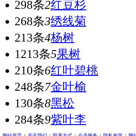
298条
2
红豆杉
268条
3
绣线菊
213条
4
杨树
1213条
5
果树
210条
6
红叶碧桃
248条
7
金叶榆
130条
8
黑松
284条
9
紫叶李
网站首页
|
关于我们
|
联系方式
|
会员服务
|
隐私政策
|
网