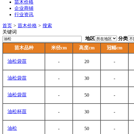
苗木价格
企业商铺
行业资讯
首页
>
苗木价格
>
搜索
关键词
地区
分类
苗木品种
米径cm
高度cm
冠幅cm
油松
袋苗
-
20
-
油松
袋苗
-
30
-
油松
袋苗
-
50
-
油松
杯苗
-
30
-
油松
-
50
-