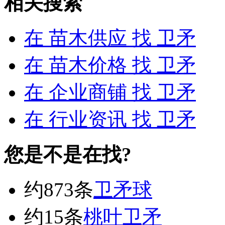
相关搜索
在
苗木供应
找 卫矛
在
苗木价格
找 卫矛
在
企业商铺
找 卫矛
在
行业资讯
找 卫矛
您是不是在找?
约873条
卫矛球
约15条
桃叶卫矛