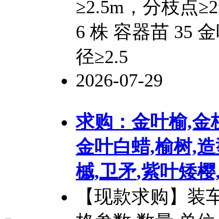
≥2.5m，分枝点≥
6 株 容器苗 35
径≥2.5
2026-07-29
求购：金叶榆,金
金叶白蜡,榆树,
槭,
卫矛
,紫叶矮樱
【现款求购】装车