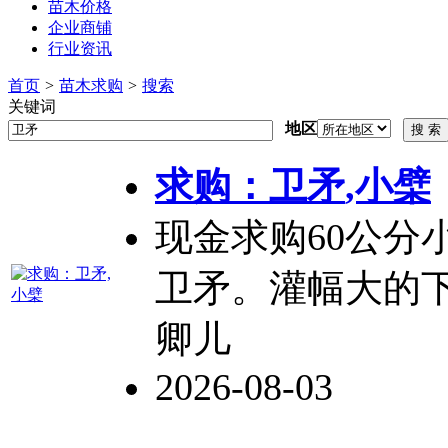
苗木价格
企业商铺
行业资讯
首页
>
苗木求购
>
搜索
关键词
地区
求购：
卫矛
,小檗
现金求购60公分
卫矛
。灌幅大的
卿儿
2026-08-03