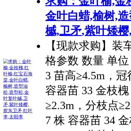
求购：金叶榆,金
金叶白蜡,榆树,
槭,
卫矛
,紫叶矮樱
【现款求购】装车
格参数 数量 单位
3 苗高≥4.5m，冠
容器苗 33 金枝槐
≥2.3m，分枝点≥
7 株 容器苗 34