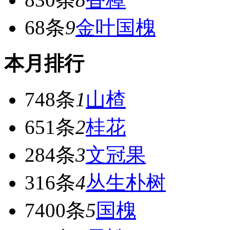
68条
9
金叶国槐
本月排行
748条
1
山楂
651条
2
桂花
284条
3
文冠果
316条
4
丛生朴树
7400条
5
国槐