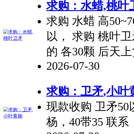
求购：水蜡,桃叶
求购 水蜡 高50~
以， 求购 桃叶
卫
的 各30颗 后天
2026-07-30
求购：
卫矛
,小叶
现款收购
卫矛
5
杨，40带35 联系