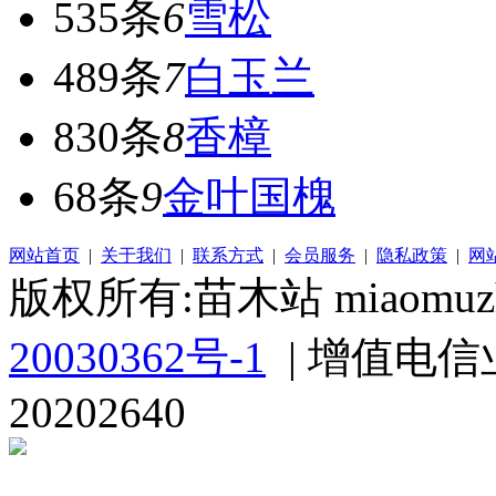
535条
6
雪松
489条
7
白玉兰
830条
8
香樟
68条
9
金叶国槐
网站首页
|
关于我们
|
联系方式
|
会员服务
|
隐私政策
|
网
版权所有:苗木站 miaomuzh
20030362号-1
| 增值电信
20202640