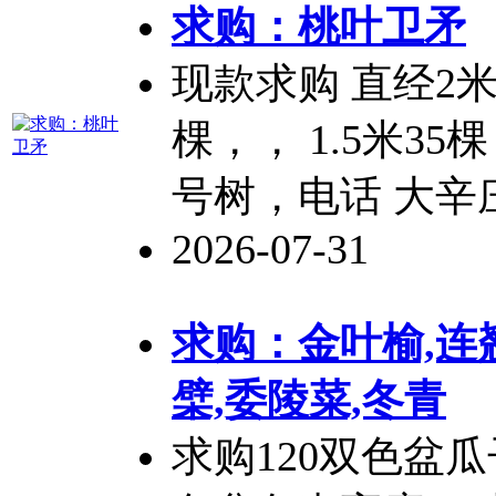
求购：桃叶
卫矛
现款求购 直经2
棵，， 1.5米3
号树，电话 大辛
2026-07-31
求购：金叶榆,连翘
檗,委陵菜,冬青
求购120双色盆瓜