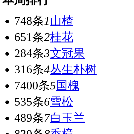
748条
1
山楂
651条
2
桂花
284条
3
文冠果
316条
4
丛生朴树
7400条
5
国槐
535条
6
雪松
489条
7
白玉兰
830条
8
香樟