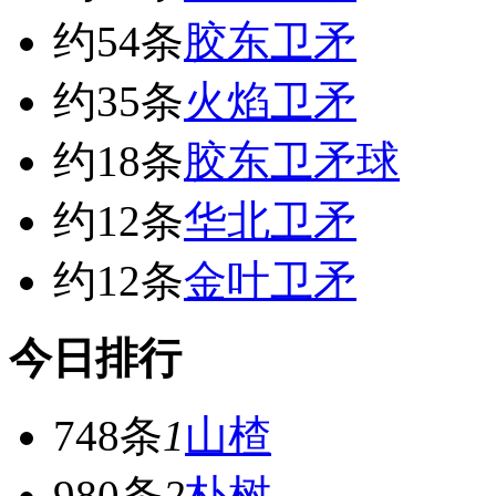
约54条
胶东卫矛
约35条
火焰卫矛
约18条
胶东卫矛球
约12条
华北卫矛
约12条
金叶卫矛
今日排行
748条
1
山楂
980条
2
朴树