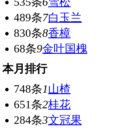
535条
6
雪松
489条
7
白玉兰
830条
8
香樟
68条
9
金叶国槐
本月排行
748条
1
山楂
651条
2
桂花
284条
3
文冠果