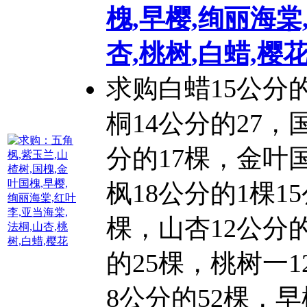
槐,早樱,绚丽海棠
杏,
桃树
,白蜡,樱
求购白蜡15公分的
桐14公分的27，
分的17棵，金叶
枫18公分的1棵15
棵，山杏12公分的
的25棵，
桃树
一1
8公分的52棵，早