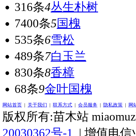
316条
4
丛生朴树
7400条
5
国槐
535条
6
雪松
489条
7
白玉兰
830条
8
香樟
68条
9
金叶国槐
网站首页
|
关于我们
|
联系方式
|
会员服务
|
隐私政策
|
网
版权所有:苗木站 miaomuzh
20030362号-1
| 增值电信