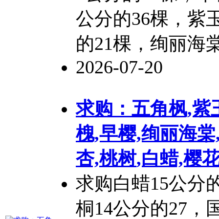
公分的36棵，紫玉
的21棵，绚丽海棠
2026-07-20
求购：五角枫,紫
槐,早樱,绚丽海棠
杏,
桃树
,白蜡,樱
求购白蜡15公分的
桐14公分的27，