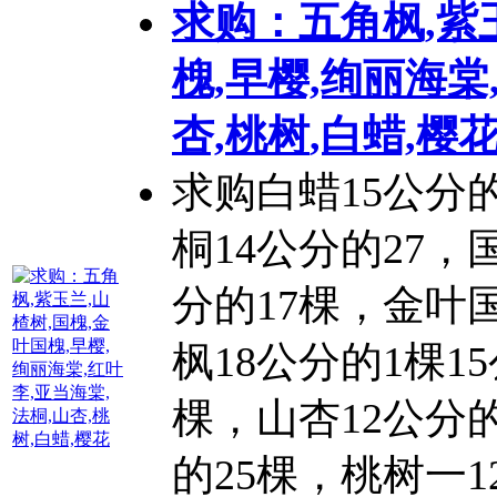
求购：五角枫,紫
槐,早樱,绚丽海棠
杏,
桃树
,白蜡,樱
求购白蜡15公分的
桐14公分的27，
分的17棵，金叶
枫18公分的1棵15
棵，山杏12公分的
的25棵，
桃树
一1