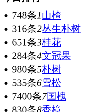
748条
1
山楂
316条
2
丛生朴树
651条
3
桂花
284条
4
文冠果
980条
5
朴树
535条
6
雪松
7400条
7
国槐
830条
8
香樟