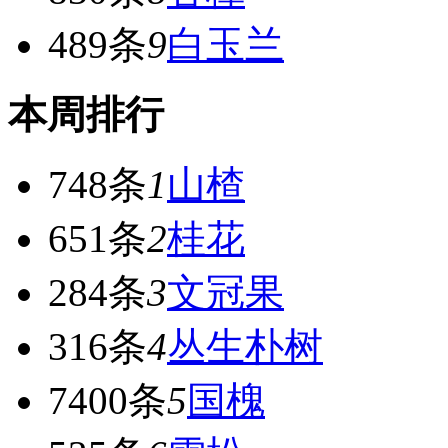
489条
9
白玉兰
本周排行
748条
1
山楂
651条
2
桂花
284条
3
文冠果
316条
4
丛生朴树
7400条
5
国槐