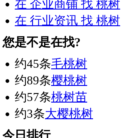
在
企业商铺
找 桃树
在
行业资讯
找 桃树
您是不是在找?
约45条
毛桃树
约89条
樱桃树
约57条
桃树苗
约3条
大樱桃树
今日排行