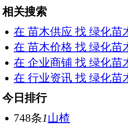
相关搜索
在
苗木供应
找 绿化苗
在
苗木价格
找 绿化苗
在
企业商铺
找 绿化苗
在
行业资讯
找 绿化苗
今日排行
748条
1
山楂