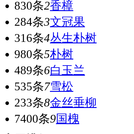
830条
2
香樟
284条
3
文冠果
316条
4
丛生朴树
980条
5
朴树
489条
6
白玉兰
535条
7
雪松
233条
8
金丝垂柳
7400条
9
国槐