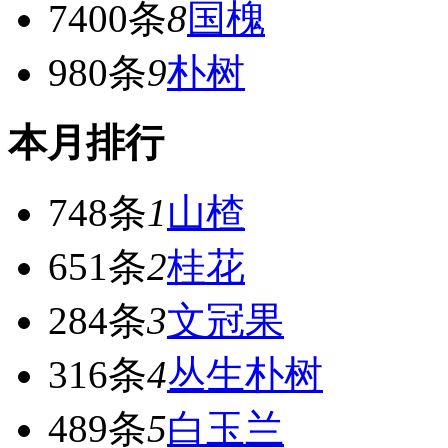
7400条
8
国槐
980条
9
朴树
本月排行
748条
1
山楂
651条
2
桂花
284条
3
文冠果
316条
4
丛生朴树
489条
5
白玉兰