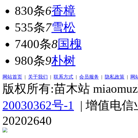
830条
6
香樟
535条
7
雪松
7400条
8
国槐
980条
9
朴树
网站首页
|
关于我们
|
联系方式
|
会员服务
|
隐私政策
|
网
版权所有:苗木站 miaomuzh
20030362号-1
| 增值电信
20202640