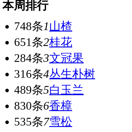
本周排行
748条
1
山楂
651条
2
桂花
284条
3
文冠果
316条
4
丛生朴树
489条
5
白玉兰
830条
6
香樟
535条
7
雪松