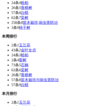
24条
4
桧柏
26条
5
香樟树
57条
6
白蜡
62条
7
栾树
258条
8
苗木栽培,病虫害防治
3条
9
柿子树
本周排行
2条
1
玉兰花
43条
2
金叶女贞
24条
3
桧柏
2条
4
梨树
73条
5
石楠
62条
6
栾树
26条
7
香樟树
57条
8
苗木栽培与病虫害防治
57条
9
白蜡
本月排行
2条
1
玉兰花