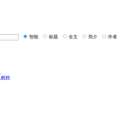
智能
标题
全文
简介
作者
）
良树种