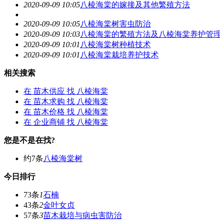
2020-09-09 10:05
八棱海棠
的嫁接及其他繁殖方法
2020-09-09 10:05
八棱海棠
树害虫防治
2020-09-09 10:03
八棱海棠
的繁殖方法及
八棱海棠
养护管
2020-09-09 10:01
八棱海棠
树种植技术
2020-09-09 10:01
八棱海棠
栽培养护技术
相关搜索
在
苗木供应
找 八棱海棠
在
苗木求购
找 八棱海棠
在
苗木价格
找 八棱海棠
在
企业商铺
找 八棱海棠
您是不是在找?
约7条
八棱海棠树
今日排行
73条
1
石楠
43条
2
金叶女贞
57条
3
苗木栽培与病虫害防治