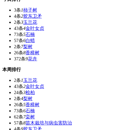
3条
1
柿子树
4条
2
胶东卫矛
2条
3
玉兰花
43条
4
金叶女贞
73条
5
石楠
57条
6
白蜡
2条
7
梨树
26条
8
香樟树
372条
9
花卉
本周排行
2条
1
玉兰花
43条
2
金叶女贞
24条
3
桧柏
2条
4
梨树
26条
5
香樟树
73条
6
石楠
62条
7
栾树
57条
8
苗木栽培与病虫害防治
4条
9
胶东卫矛