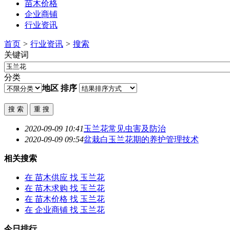
苗木价格
企业商铺
行业资讯
首页
>
行业资讯
>
搜索
关键词
分类
地区
排序
2020-09-09 10:41
玉兰花
常见虫害及防治
2020-09-09 09:54
盆栽白
玉兰花
期的养护管理技术
相关搜索
在
苗木供应
找 玉兰花
在
苗木求购
找 玉兰花
在
苗木价格
找 玉兰花
在
企业商铺
找 玉兰花
今日排行