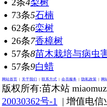
2条
4
梨树
73条
5
石楠
62条
6
栾树
26条
7
香樟树
57条
8
苗木栽培与病虫
57条
9
白蜡
网站首页
|
关于我们
|
联系方式
|
会员服务
|
隐私政策
|
网
版权所有:苗木站 miaomuzh
20030362号-1
| 增值电信