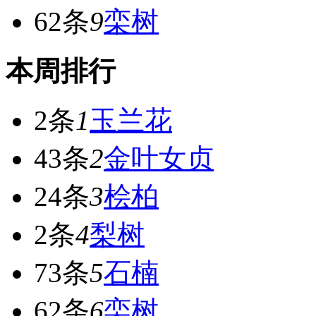
62条
9
栾树
本周排行
2条
1
玉兰花
43条
2
金叶女贞
24条
3
桧柏
2条
4
梨树
73条
5
石楠
62条
6
栾树