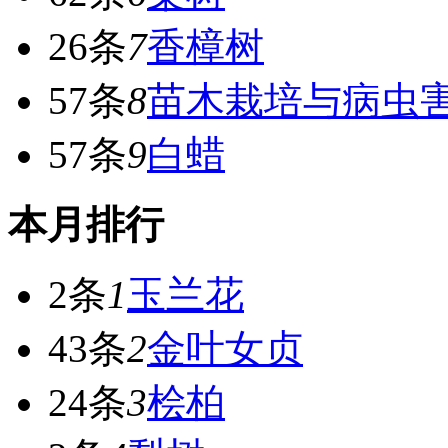
26条
7
香樟树
57条
8
苗木栽培与病虫
57条
9
白蜡
本月排行
2条
1
玉兰花
43条
2
金叶女贞
24条
3
桧柏