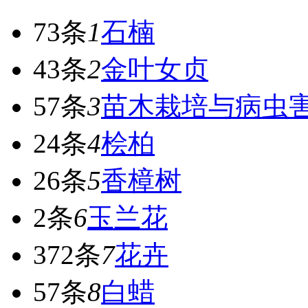
73条
1
石楠
43条
2
金叶女贞
57条
3
苗木栽培与病虫
24条
4
桧柏
26条
5
香樟树
2条
6
玉兰花
372条
7
花卉
57条
8
白蜡