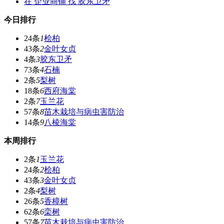
在
企业商铺
找 胶东卫矛
今日排行
24条
1
桧柏
43条
2
金叶女贞
4条
3
胶东卫矛
73条
4
石楠
2条
5
梨树
18条
6
西府海棠
2条
7
玉兰花
57条
8
苗木栽培与病虫害防治
14条
9
八棱海棠
本周排行
2条
1
玉兰花
24条
2
桧柏
43条
3
金叶女贞
2条
4
梨树
26条
5
香樟树
62条
6
栾树
57条
7
苗木栽培与病虫害防治