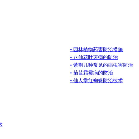
• 园林植物药害防治措施
• 八仙花叶斑病的防治
• 紫荆几种常见的病虫害防治
• 菊苣霜霉病的防治
• 仙人掌红蜘蛛防治技术
术