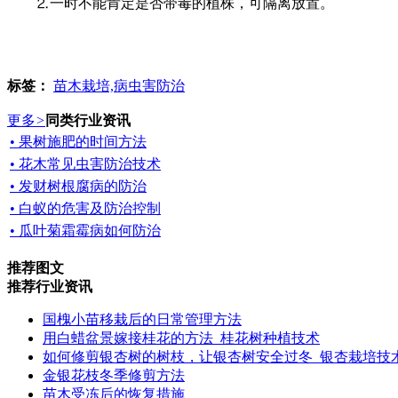
⒉一时不能肯定是否带毒的植株，可隔离放置。
标签：
苗木栽培,病虫害防治
更多
>
同类行业资讯
• 果树施肥的时间方法
• 花木常见虫害防治技术
• 发财树根腐病的防治
• 白蚁的危害及防治控制
• 瓜叶菊霜霉病如何防治
推荐图文
推荐行业资讯
国槐小苗移栽后的日常管理方法
用白蜡盆景嫁接桂花的方法_桂花树种植技术
如何修剪银杏树的树枝，让银杏树安全过冬_银杏栽培技
金银花枝冬季修剪方法
苗木受冻后的恢复措施