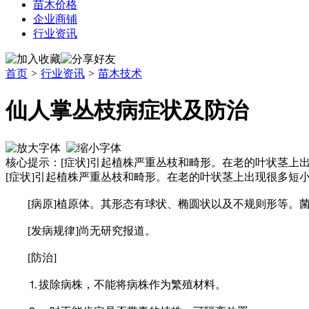
苗木价格
企业商铺
行业资讯
首页
>
行业资讯
>
苗木技术
仙人掌丛枝病症状及防治
核心提示：[症状]引起植株严重丛枝和畸形。在老的叶状茎上
[症状]引起植株严重丛枝和畸形。在老的叶状茎上出现很多短
[病原]植原体。其形态有球状、椭圆状以及不规则形等。菌体一
[发病规律]尚无研究报道。
[防治]
⒈拔除病株，不能将病株作为繁殖材料。