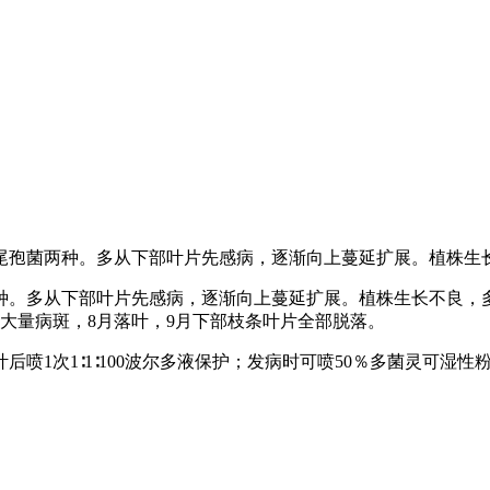
尾孢菌两种。多从下部叶片先感病，逐渐向上蔓延扩展。植株生
种。多从下部叶片先感病，逐渐向上蔓延扩展。植株生长不良，
大量病斑，8月落叶，9月下部枝条叶片全部脱落。
1次1∶1∶100波尔多液保护；发病时可喷50％多菌灵可湿性粉剂