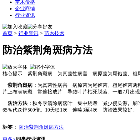
苗木价格
企业商铺
行业资讯
首页
>
行业资讯
>
苗木技术
防治紫荆角斑病方法
核心提示：紫荆角斑病：为真菌性病害，病原菌为尾孢菌、粗
紫荆角斑病：
为真菌性病害，病原菌为尾孢菌、粗尾孢菌两
片上布满病斑，常连接成片，导致叶片枯死脱落。一般7月出现
防治方法：
秋冬季清除病落叶，集中烧毁，减少侵染源。展叶后喷
65％代森锌500倍。10天喷1次，连喷3至4次，防治效果较好。
标签：
防治紫荆角斑病方法
更多
>
同类行业资讯