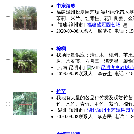
中东海枣
福建漳州松夏园艺场 漳州绿化苗木
茉莉、米兰、红背桂、花叶良姜、金
[福建-漳州市]
福建盛冠园艺场
2020-09-08
联系人：翁清松 电话：156959
棕榈
我场批量供应：清香木、桃树、苹果
树、常春藤、六月雪、满天星、鞭炮
[云南-昆明市]
昆明宜良欣樾
2026-08-09
联系人：李云生 电话：182068
竹苗
我地有大量的各品种竹类及观赏竹苗
竹、水竹、青竹、毛竹、紫竹、楠竹
[湖北-随州市]
湖北随州市环潭果园
2020-09-08
联系人：李志民 电话：1860722