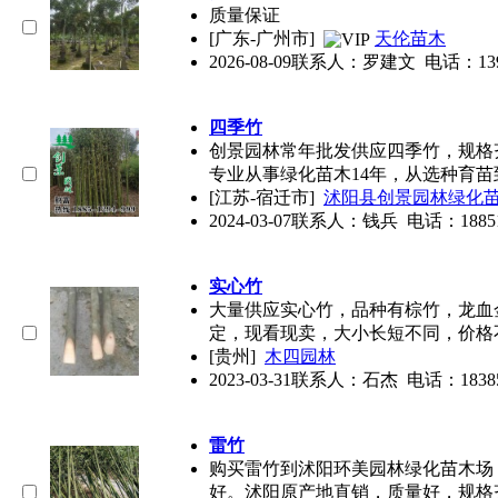
质量保证
[广东-广州市]
天伦苗木
2026-08-09
联系人：罗建文 电话：139222
四季竹
创景园林常年批发供应四季竹，规格
专业从事绿化苗木14年，从选种育苗
[江苏-宿迁市]
沭阳县创景园林绿化
2024-03-07
联系人：钱兵 电话：18851294
实心竹
大量供应实心竹，品种有棕竹，龙血
定，现看现卖，大小长短不同，价格
[贵州]
木四园林
2023-03-31
联系人：石杰 电话：18385518
雷竹
购买雷竹到沭阳环美园林绿化苗木场
好。沭阳原产地直销，质量好，规格