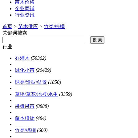
苗木价格
企业商铺
行业资讯
首页
>
苗木供应
>
竹类/棕榈
关键词搜索
行业
乔灌木
(59362)
绿化小苗
(20429)
球类/造型/盆景
(1850)
草坪/草花/地被/水生
(3359)
果树果苗
(8888)
藤本植物
(484)
竹类/棕榈
(600)