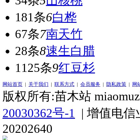
34条
5
山核桃
181条
6
白桦
67条
7
南天竹
28条
8
速生白腊
1125条
9
红豆杉
网站首页
|
关于我们
|
联系方式
|
会员服务
|
隐私政策
|
网
版权所有:苗木站 miaomuzh
20030362号-1
| 增值电信
20202640