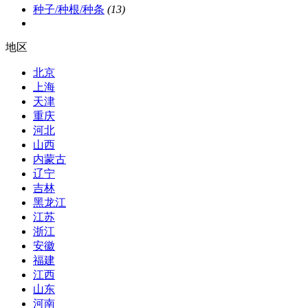
种子/种根/种条
(13)
地区
北京
上海
天津
重庆
河北
山西
内蒙古
辽宁
吉林
黑龙江
江苏
浙江
安徽
福建
江西
山东
河南