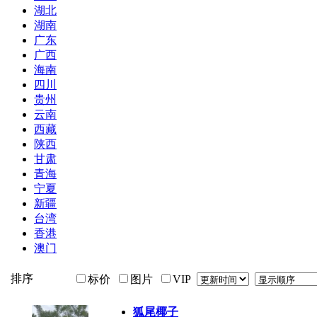
湖北
湖南
广东
广西
海南
四川
贵州
云南
西藏
陕西
甘肃
青海
宁夏
新疆
台湾
香港
澳门
排序
标价
图片
VIP
狐尾椰子