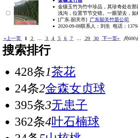
金镶玉竹苗
金镶玉竹为竹中珍品，其珍奇处在那
浅沟，位置节节交错。一眼望去，如
[广东-韶关市]
广东韶关竹苗公司
2020-09-08
联系人：刘生 电话：13794670
«上一页
1
2
…
3
4
5
6
7
…
29
30
下一页»
共600
搜索排行
428条
1
茶花
24条
2
金森女贞球
395条
3
无患子
362条
4
叶石楠球