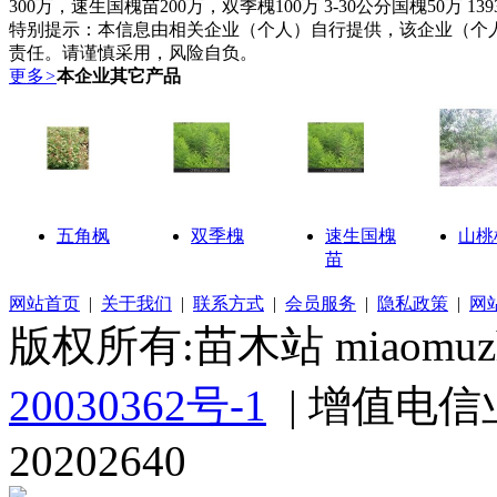
300万，速生国槐苗200万，双季槐100万 3-30公分国槐50万 13935936
特别提示：
本信息由相关企业（个人）自行提供，该企业（个
责任。请谨慎采用，风险自负。
更多
>
本企业其它产品
五角枫
双季槐
速生国槐
山桃
苗
网站首页
|
关于我们
|
联系方式
|
会员服务
|
隐私政策
|
网
版权所有:苗木站 miaomuzh
20030362号-1
| 增值电信
20202640