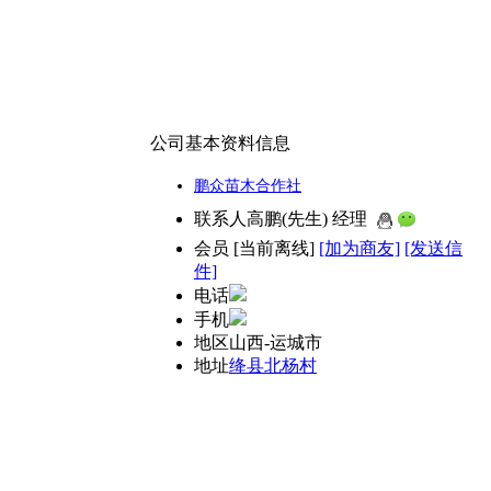
公司基本资料信息
鹏众苗木合作社
联系人
高鹏(先生) 经理
会员
[
当前离线
]
[加为商友]
[发送信
件]
电话
手机
地区
山西-运城市
地址
绛县北杨村