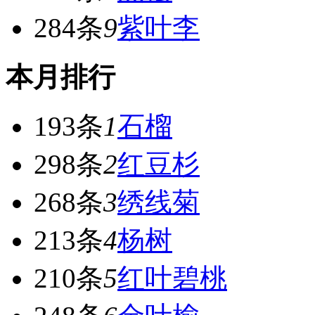
284条
9
紫叶李
本月排行
193条
1
石榴
298条
2
红豆杉
268条
3
绣线菊
213条
4
杨树
210条
5
红叶碧桃