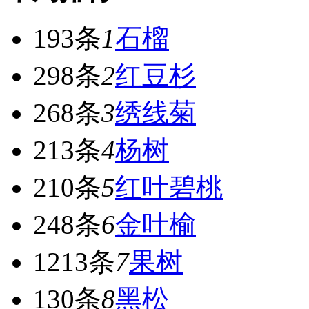
193条
1
石榴
298条
2
红豆杉
268条
3
绣线菊
213条
4
杨树
210条
5
红叶碧桃
248条
6
金叶榆
1213条
7
果树
130条
8
黑松