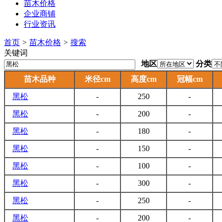
苗木价格
企业商铺
行业资讯
首页
>
苗木价格
>
搜索
关键词
地区
分类
苗木品种
米径cm
高度cm
冠幅cm
黑松
-
250
-
黑松
-
200
-
黑松
-
180
-
黑松
-
150
-
黑松
-
100
-
黑松
-
300
-
黑松
-
250
-
黑松
-
200
-