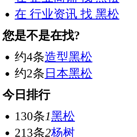
在
行业资讯
找 黑松
您是不是在找?
约4条
造型黑松
约2条
日本黑松
今日排行
130条
1
黑松
213条
2
杨树