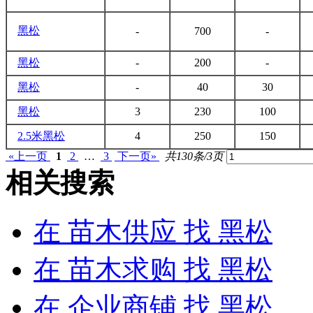
黑松
-
700
-
黑松
-
200
-
黑松
-
40
30
黑松
3
230
100
2.5米
黑松
4
250
150
«上一页
1
2
…
3
下一页»
共130条/3页
相关搜索
在
苗木供应
找 黑松
在
苗木求购
找 黑松
在
企业商铺
找 黑松