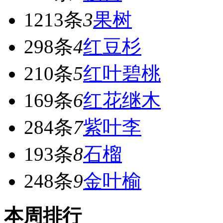
1213条
3
果树
298条
4
红豆杉
210条
5
红叶碧桃
169条
6
红花继木
284条
7
紫叶李
193条
8
石榴
248条
9
金叶榆
本周排行