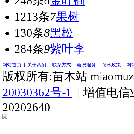
248条
6
金叶榆
1213条
7
果树
130条
8
黑松
284条
9
紫叶李
网站首页
|
关于我们
|
联系方式
|
会员服务
|
隐私政策
|
网
版权所有:苗木站 miaomuzh
20030362号-1
| 增值电信
20202640