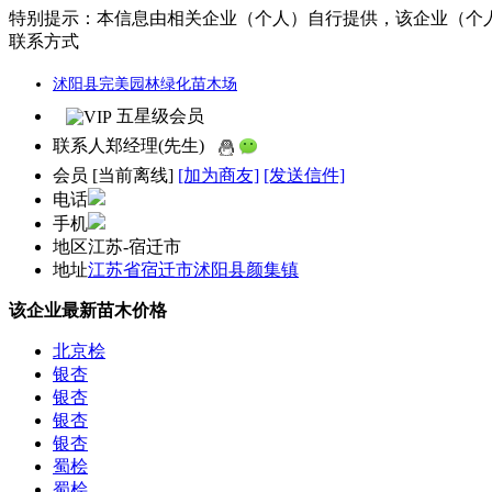
特别提示：
本信息由相关企业（个人）自行提供，该企业（个
联系方式
沭阳县完美园林绿化苗木场
五星级会员
联系人
郑经理(先生)
会员
[
当前离线
]
[加为商友]
[发送信件]
电话
手机
地区
江苏-宿迁市
地址
江苏省宿迁市沭阳县颜集镇
该企业最新苗木价格
北京桧
银杏
银杏
银杏
银杏
蜀桧
蜀桧