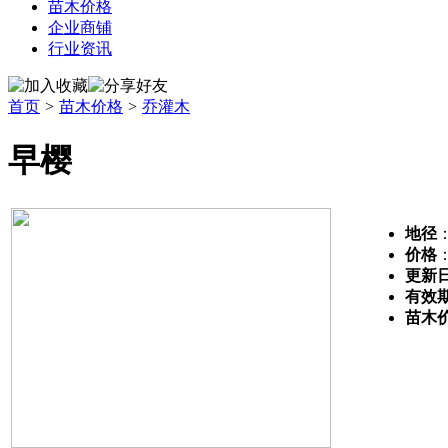
苗木价格
企业商铺
行业资讯
首页
>
苗木价格
>
乔灌木
早樱
地径
：
价格
更新
有效
苗木