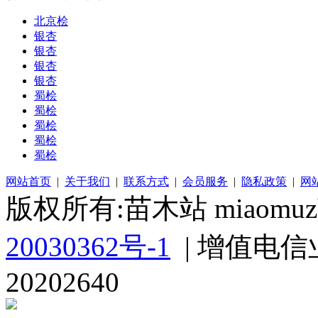
北京桧
银杏
银杏
银杏
银杏
蜀桧
蜀桧
蜀桧
蜀桧
蜀桧
网站首页
|
关于我们
|
联系方式
|
会员服务
|
隐私政策
|
网
版权所有:苗木站 miaomuzh
20030362号-1
| 增值电信
20202640