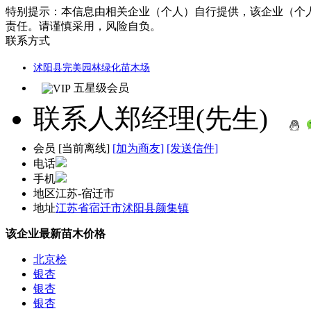
特别提示：
本信息由相关企业（个人）自行提供，该企业（个
责任。请谨慎采用，风险自负。
联系方式
沭阳县完美园林绿化苗木场
五星级会员
联系人
郑经理(先生)
会员
[
当前离线
]
[加为商友]
[发送信件]
电话
手机
地区
江苏-宿迁市
地址
江苏省宿迁市沭阳县颜集镇
该企业最新苗木价格
北京桧
银杏
银杏
银杏