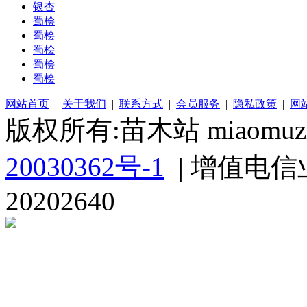
银杏
蜀桧
蜀桧
蜀桧
蜀桧
蜀桧
网站首页
|
关于我们
|
联系方式
|
会员服务
|
隐私政策
|
网
版权所有:苗木站 miaomuzh
20030362号-1
| 增值电信
20202640