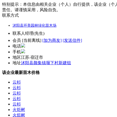
特别提示：
本信息由相关企业（个人）自行提供，该企业（个
责任。请谨慎采用，风险自负。
联系方式
沭阳县环美园林绿化苗木场
联系人
经理(先生)
会员
[
当前离线
]
[加为商友]
[发送信件]
电话
手机
地区
江苏-宿迁市
地址
沭阳县颜集镇堰下村新建组
该企业最新苗木价格
云杉
云杉
云杉
云杉
云杉
火炬树
火炬树