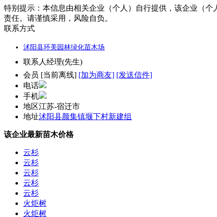
特别提示：
本信息由相关企业（个人）自行提供，该企业（个
责任。请谨慎采用，风险自负。
联系方式
沭阳县环美园林绿化苗木场
联系人
经理(先生)
会员
[
当前离线
]
[加为商友]
[发送信件]
电话
手机
地区
江苏-宿迁市
地址
沭阳县颜集镇堰下村新建组
该企业最新苗木价格
云杉
云杉
云杉
云杉
云杉
火炬树
火炬树