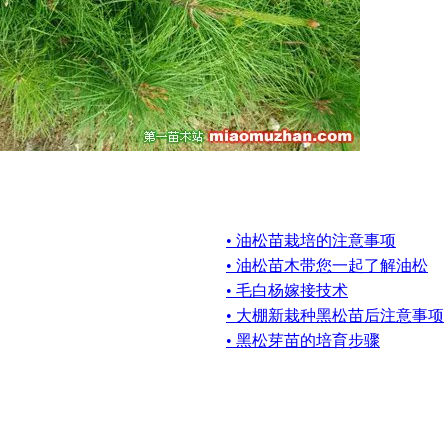
• 油松苗栽培的注意事项
• 油松苗木带您一起了解油松
• 毛白杨嫁接技术
• 大棚新栽种黑松苗后注意事项
• 黑松芽苗的培育步骤