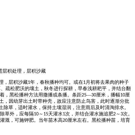
需层积处理，层积沙藏
理，层积沙藏
年，春秋播种均可。或在
月初将去果肉的种子
1
1
厚、疏松肥沃的壤土，秋冬进行探耕，早春浅耕耙平，并结台翻
着，
黑松
播种方法用撒播或条播。条距
—
厘米，播幅
厘
25
30
10
土，因幼芽出土时带种壳，故应注意防止鸟害，此时逐渐分批
土除草，适时灌水，保持土壤湿润，注意雨后及时清淘排水。
除草外，应每隔
～
天灌水
次，并结合灌水施追肥
～
次。
10
15
1
2
3
灌溉，可施钾肥。当年苗木高
厘米左右。
黑松
播种苗，培育
20