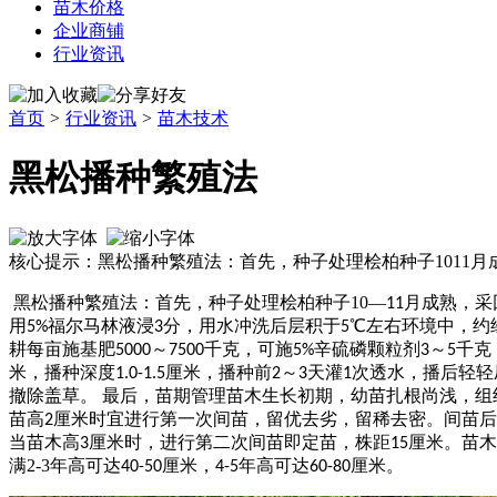
苗木价格
企业商铺
行业资讯
首页
>
行业资讯
>
苗木技术
黑松播种繁殖法
核心提示：黑松播种繁殖法：首先，种子处理桧柏种子1011
黑松
播种繁殖法：首先，种子处理桧柏种子
10
—
月成熟，采
11
用
福尔马林液浸
分，用水冲洗后层积于
℃左右环境中，约
5%
3
5
耕每亩施基肥
～
千克，可施
辛硫磷颗粒剂
～
千克
5000
7500
5%
3
5
米，播种深度
厘米，播种前
～
天灌
次透水，播后轻轻
1.0-1.5
2
3
1
撤除盖草。 最后，苗期管理苗木生长初期，幼苗扎根尚浅，
苗高
厘米时宜进行第一次间苗，留优去劣，留稀去密。间苗后
2
当苗木高
厘米时，进行第二次间苗即定苗，株距
厘米。苗木
3
15
满
2-3
年高可达
厘米，
年高可达
厘米。
40-50
4-5
60-80