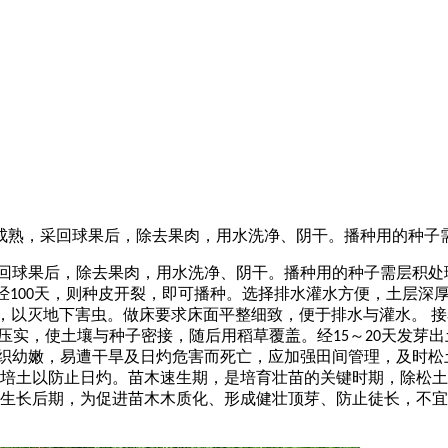
月成熟，采回球果后，除去果肉，用水洗净、阴干。播种用的种子
回球果后，除去果肉，用水洗净、阴干。播种用的种子需层积处
经
天，则种皮开裂，即可播种。选择排水灌水方便，土层深
100
，以灭地下害虫。做床要求床面平整细致，便于排水与灌水。 接
压实，使土壤与种子密接，随后用稻草覆盖。经
～
天发芽出
15
20
组织幼嫩，易遭干旱及日灼危害而死亡，应加强田间管理，及时松
培土以防止日灼。苗木速生期，是培育壮苗的关键时期，除松土
生长后期，为促进苗木木质化、形成健壮顶芽、防止徒长，不宜